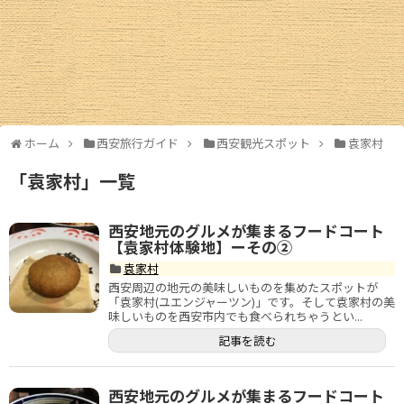
西安ギャラリー
西安交通情報
お土産情報
ホーム
西安旅行ガイド
西安観光スポット
袁家村
お買物情報
「
袁家村
」
一覧
中国圏旅行ガイド
西安地元のグルメが集まるフードコート
北京
【袁家村体験地】ーその②
袁家村
上海情報
西安周辺の地元の美味しいものを集めたスポットが
「袁家村(ユエンジャーツン)」です。そして袁家村の美
味しいものを西安市内でも食べられちゃうとい...
広州・深圳
記事を読む
成都
西安地元のグルメが集まるフードコート