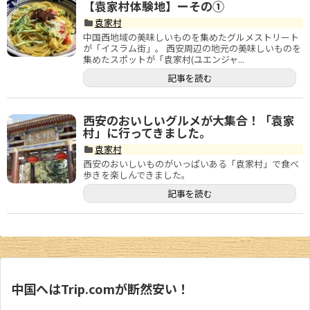
武漢
【袁家村体験地】ーその①
袁家村
内モンゴル
中国西地域の美味しいものを集めたグルメストリート
が「イスラム街」。 西安周辺の地元の美味しいものを
集めたスポットが「袁家村(ユエンジャ...
中国その他のエリア
記事を読む
香港・マカオ
西安のおいしいグルメが大集合！「袁家
台湾情報
村」に行ってきました。
袁家村
中国ビザ
西安のおいしいものがいっぱいある「袁家村」で食べ
歩きを楽しんできました。
ホテル予約サイト
記事を読む
もっと楽しく！
もっとお得に！
中国へはTrip.comが断然安い！
中国生活ガイド