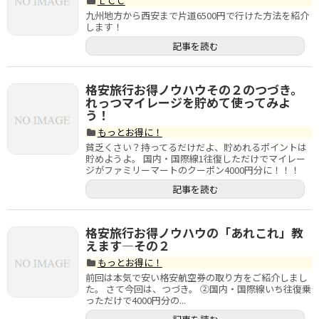
ＬＣＣ
武漢
九州地方から西安まで片道6500円で行けた方法を紹介
します！
内モンゴル
記事を読む
中国その他のエリア
格安旅行お得ノウハウその２のつづき。
香港・マカオ
れっつマイレージを貯めて使ってみよ
う！
台湾情報
もっとお得に！
貧乏くさい？持ってるだけだよ、貯めれるポイントは
貯めようよ。 国内・国際線1往復しただけでマイレー
中国ビザ
ジがファミリーマートのクーポン4000円分に！！！
記事を読む
ホテル予約サイト
もっと楽しく！
格安旅行お得ノウハウの「あれこれ」教
えます―その２
もっとお得に！
もっとお得に！
前回は本気で安い格安航空券の取り方をご紹介しまし
た。 さて今回は、つづき。 ②国内・国際線いち往復乗
っただけで4000円分の...
中国生活ガイド