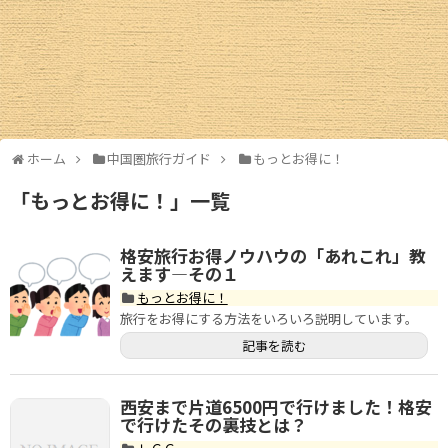
西安ギャラリー
西安交通情報
お土産情報
ホーム
中国圏旅行ガイド
もっとお得に！
お買物情報
「
もっとお得に！
」
一覧
中国圏旅行ガイド
格安旅行お得ノウハウの「あれこれ」教
北京
えます―その１
もっとお得に！
上海情報
旅行をお得にする方法をいろいろ説明しています。
記事を読む
広州・深圳
成都
西安まで片道6500円で行けました！格安
で行けたその裏技とは？