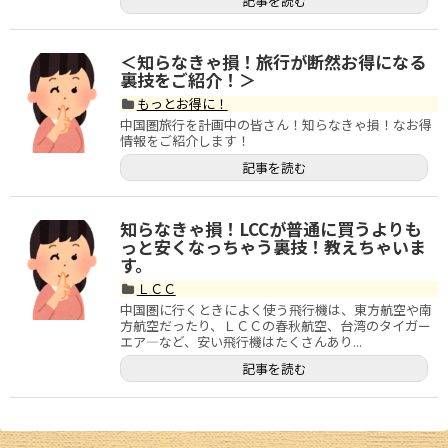
記事を読む
VPN（姉妹サイトへ）
＜知らなきゃ損！旅行が断然お得になる
中国の習慣
裏技をご紹介！＞
もっとお得に！
中国語上達ガイド
中国圏旅行を計画中の皆さん！知らなきゃ損！なお得
情報をご紹介します！
西安ブログ・旅行記
記事を読む
中国との交流
知らなきゃ損！LCCが普通に買うよりも
bilibili攻略
っと安くなっちゃう裏技！教えちゃいま
す。
ＬＣＣ
キングダム
中国圏に行くときによく使う飛行機は、東方航空や南
方航空だったり、ＬＣＣの春秋航空、台湾のタイガー
中国映画情報
エア―など、安い飛行機はたくさんあり...
記事を読む
中国の歴史
中国ニュース