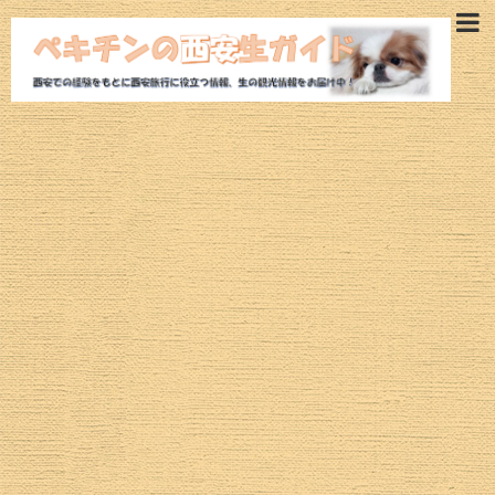
西安旅行ガイド
西安観光モデルコース
西安ホテル
西安観光スポット
魅惑の西安グルメ
航空券
西安ツアー
治安情報
西安の気候・空気