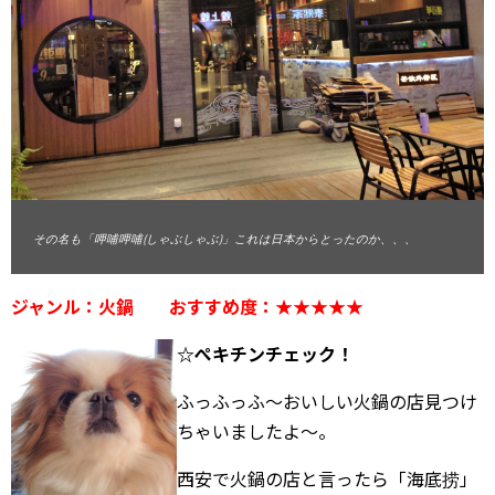
武漢
内モンゴル
中国その他のエリア
香港・マカオ
台湾情報
その名も「呷哺呷哺(しゃぶしゃぶ)」これは日本からとったのか、、、
中国ビザ
ジャンル：火鍋
おすすめ度：
★★★★★
ホテル予約サイト
☆ぺキチンチェック！
もっと楽しく！
ふっふっふ～おいしい火鍋の店見つけ
もっとお得に！
ちゃいましたよ～。
中国生活ガイド
西安で火鍋の店と言ったら「海底捞」