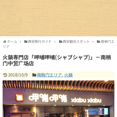
西安ギャラリー
西安交通情報
お土産情報
ホーム
西安旅行ガイド
西安観光スポット
南稍门エ
お買物情報
リア
火鍋専門店「呷哺呷哺(シャブシャブ)」－南稍
中国圏旅行ガイド
门中贸广场店
北京
2018/10/9
南稍门エリア
,
火鍋
上海情報
広州・深圳
成都