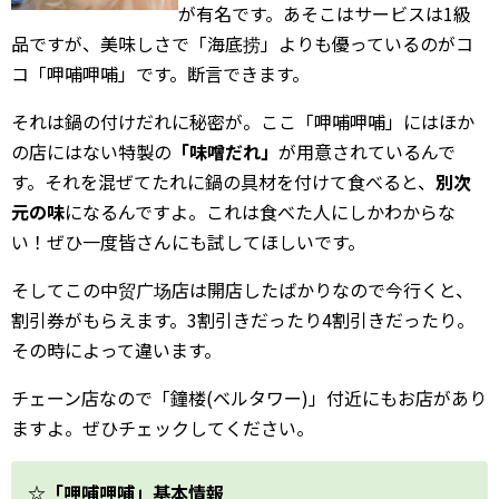
が有名です。あそこはサービスは1級
VPN（姉妹サイトへ）
品ですが、美味しさで「海底捞」よりも優っているのがコ
中国の習慣
コ「呷哺呷哺」です。断言できます。
それは鍋の付けだれに秘密が。ここ「呷哺呷哺」にはほか
中国語上達ガイド
の店にはない特製の
「味噌だれ」
が用意されているんで
す。それを混ぜてたれに鍋の具材を付けて食べると、
別次
西安ブログ・旅行記
元の味
になるんですよ。これは食べた人にしかわからな
中国との交流
い！ぜひ一度皆さんにも試してほしいです。
bilibili攻略
そしてこの中贸广场店は開店したばかりなので今行くと、
割引券がもらえます。3割引きだったり4割引きだったり。
キングダム
その時によって違います。
中国映画情報
チェーン店なので「鐘楼(ベルタワー)」付近にもお店があり
ますよ。ぜひチェックしてください。
中国の歴史
中国ニュース
☆「呷哺呷哺」基本情報