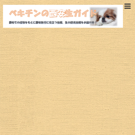
西安旅行ガイド
西安観光モデルコース
西安ホテル
西安観光スポット
魅惑の西安グルメ
航空券
西安ツアー
治安情報
西安の気候・空気