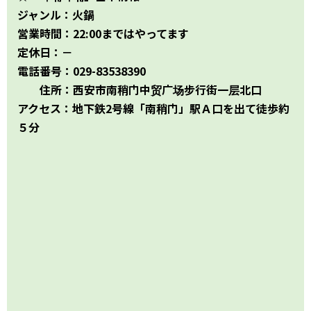
ジャンル：火鍋
日本旅行ブログ
営業時間：22:00まではやってます
定休日：－
電話番号：029-83538390
住所：西安市南稍门中贸广场步行街一层北口
アクセス：地下鉄2号線「南稍门」駅Ａ口を出て徒歩約
５分