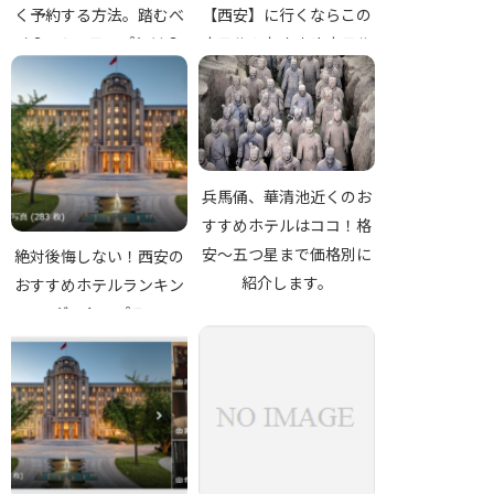
く予約する方法。踏むべ
【西安】に行くならこの
き3つのステップとは？
ホテル！おすすめホテル
を格安～高級5つ星ホテ
ルまで、価格別に紹介し
ます。
兵馬俑、華清池近くのお
すすめホテルはココ！格
安～五つ星まで価格別に
絶対後悔しない！西安の
紹介します。
おすすめホテルランキン
グ・トップ５