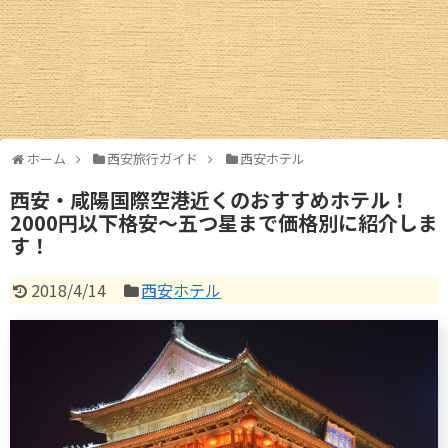
西安ギャラリー
西安交通情報
お土産情報
ホーム
西安旅行ガイド
西安ホテル
お買物情報
西安・咸陽国際空港近くのおすすめホテル！
2000円以下格安～五つ星まで価格別に紹介しま
中国圏旅行ガイド
す！
北京
2018/4/14
西安ホテル
上海情報
広州・深圳
成都