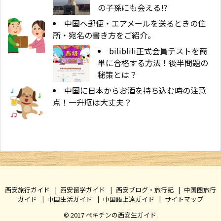
の子孫にも会える!?
中国へ郵便・エアメールを送るときの住
所・宛名の書き方をご紹介。
biliblili正式会員テストを簡
単に合格する方法！後半問題の
秘策とは？
中国に日本からお酒を持ち込む時の注意
点！一升瓶は大丈夫？
西安旅行ガイド
西安留学ガイド
西安ブログ・旅行記
中国圏旅行
ガイド
中国生活ガイド
中国語上達ガイド
サイトマップ
© 2017
ぺキチンの西安生ガイド
.