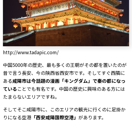
武漢
内モンゴル
中国その他のエリア
香港・マカオ
http://www.tadapic.com/
台湾情報
中国5000年の歴史、最も多くの王朝がその都を置いたのが
中国ビザ
昔で言う長安、今の陝西省西安市です。そしてすぐ西隣に
ある
咸陽市は今話題の漫画「キングダム」で秦の都になっ
ホテル予約サイト
ている
ことでも有名です。中国の歴史に興味のある方には
もっと楽しく！
たまらないエリアですね。
そしてそこ咸陽市に、このエリアの観光に行くのに足掛か
もっとお得に！
りになる空港
「西安咸陽国際空港」
があります。
中国生活ガイド