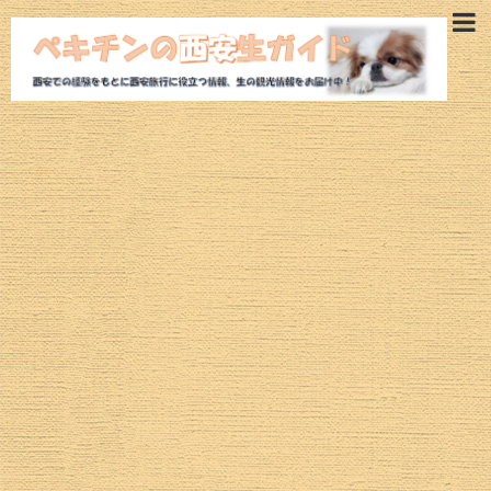
西安旅行ガイド
西安観光モデルコース
西安ホテル
西安観光スポット
魅惑の西安グルメ
航空券
西安ツアー
治安情報
西安の気候・空気