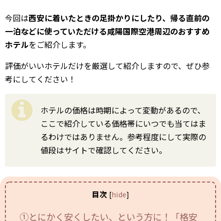
VPN（姉妹サイトへ）
今回は
西安に着いたときの足掛かりにしたり、帰る直前の
中国の習慣
一泊などに使っていただける咸陽国際空港周辺のおすすめ
ホテル
をご紹介します。
中国語上達ガイド
評価がいいホテルだけを厳選して紹介しますので、ぜひ参
考にしてください！
西安ブログ・旅行記
中国との交流
ホテルの価格は時期によって変動があるので、
bilibili攻略
ここで紹介している価格帯にいつでも当てはま
るわけではありません。参考程度にして実際の
キングダム
値段はサイトで確認してください。
中国映画情報
中国の歴史
目次
[
hide
]
中国ニュース
①とにかく安くしたい、という方に！「格安