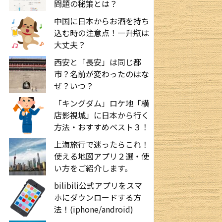
問題の秘策とは？
中国に日本からお酒を持ち
込む時の注意点！一升瓶は
大丈夫？
西安と「長安」は同じ都
市？名前が変わったのはな
ぜ？いつ？
「キングダム」ロケ地「横
店影視城」に日本から行く
方法・おすすめベスト３！
上海旅行で迷ったらこれ！
使える地図アプリ２選・使
い方をご紹介します。
bilibili公式アプリをスマ
ホにダウンロードする方
法！(iphone/android)