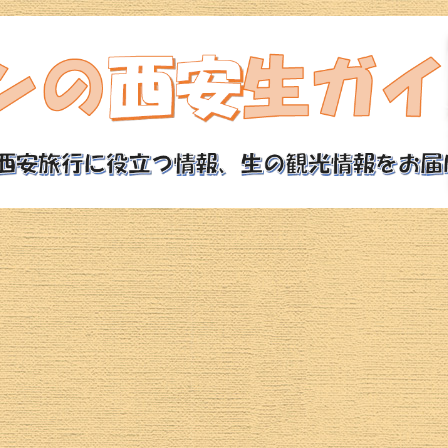
西安旅行ガイド
西安観光モデルコース
西安ホテル
西安観光スポット
魅惑の西安グルメ
航空券
西安ツアー
治安情報
西安の気候・空気