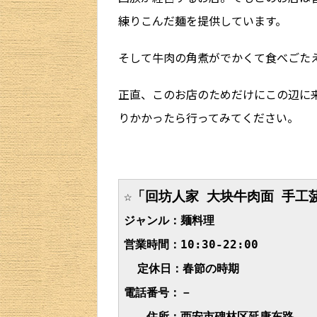
練りこんだ麺を提供しています。
そして牛肉の角煮がでかくて食べごた
正直、このお店のためだけにこの辺に
りかかったら行ってみてください。
☆「回坊人家 大块牛肉面 手工
ジャンル：麺料理
営業時間：10:30-22:00
定休日：春節の時期
電話番号：－
　　住所：西安市碑林区延康东路