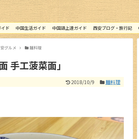
西安ギャラリー
西安交通情報
ガイド
中国生活ガイド
中国語上達ガイド
西安ブログ・旅行記
お土産情報
西安グルメ
麺料理
お買物情報
面 手工菠菜面」
中国圏旅行ガイド
2018/10/9
麺料理
北京
上海情報
広州・深圳
成都