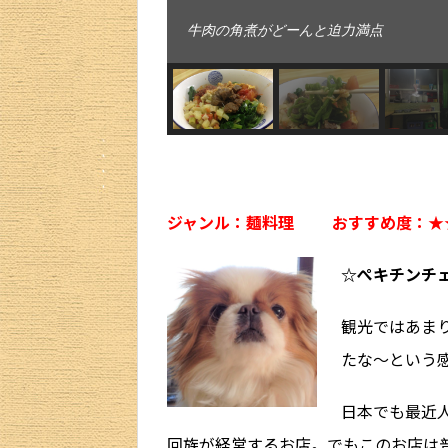
牛肉の角煮がどーんと迫力満点
ジャンル：麺料理
おすすめ度：
★
☆ぺキチンチ
観光ではあま
たな～という
日本でも最近
回族が経営するお店。でもこのお店は