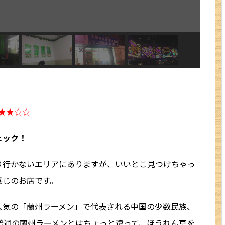
VPN（姉妹サイトへ）
中国の習慣
中国語上達ガイド
西安ブログ・旅行記
中国との交流
★★☆☆
bilibili攻略
ェック！
キングダム
り行かないエリアにありますが、いいとこ見つけちゃっ
中国映画情報
感じのお店です。
中国の歴史
人気の「蘭州ラーメン」で代表される中国の少数民族、
中国ニュース
普通の蘭州ラーメンとはちょっと違って、ほうれん草を