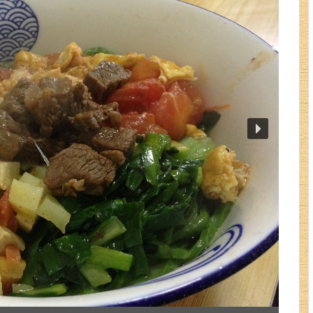
武漢
内モンゴル
中国その他のエリア
香港・マカオ
台湾情報
中国ビザ
ホテル予約サイト
もっと楽しく！
もっとお得に！
中国生活ガイド