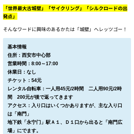
VPN（姉妹サイトへ）
「世界最大古城壁」「サイクリング」「シルクロードの出
発点」
中国の習慣
そんなワードに興味のあるかたは「城壁」へレッツゴー！
中国語上達ガイド
基本情報
西安ブログ・旅行記
住所：西安市中心部
中国との交流
営業時間：8:00～17:00
休業日：なし
bilibili攻略
チケット：54元
キングダム
レンタル自転車：一人用45元/2時間 二人用90元/2時
間 200元が後で返ってきます
中国映画情報
アクセス：入り口はいくつかありますが、主な入り口
は「南門」
中国の歴史
地下鉄「永宁门」駅Ａ１、Ｄ１口から出ると「南門広
中国ニュース
場」にでます。