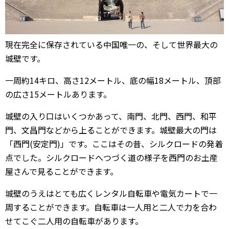
武漢
内モンゴル
現在完全に保存されている中国唯一の、そして世界最大の
中国その他のエリア
城壁です。
香港・マカオ
一周約14キロ、高さ12メートル、底の幅18メートル、頂部
の広さ15メートルあります。
台湾情報
城壁の入り口はいくつかあって、南門、北門、西門、和平
中国ビザ
門、文昌門などから上ることができます。城壁最大の門は
ホテル予約サイト
「西門(安定門)」です。ここはその昔、シルクロードの発着
点でした。シルクロードへつづく道の様子を西門のお土産
もっと楽しく！
屋さんで見ることができます。
もっとお得に！
城壁のうえはとても広くレンタル自転車や電気カートで一
周することができます。自転車は一人用と二人で力を合わ
中国生活ガイド
せてこぐ二人用の自転車があります。