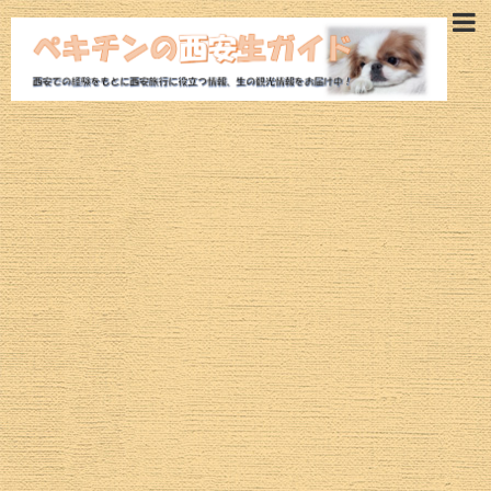
西安旅行ガイド
西安観光モデルコース
西安ホテル
西安観光スポット
魅惑の西安グルメ
航空券
西安ツアー
治安情報
西安の気候・空気