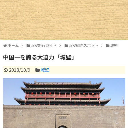
西安ギャラリー
西安交通情報
お土産情報
ホーム
西安旅行ガイド
西安観光スポット
城壁
お買物情報
中国一を誇る大迫力「城壁」
中国圏旅行ガイド
2018/10/9
城壁
北京
上海情報
広州・深圳
成都