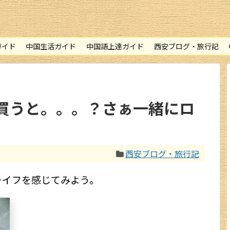
西安ギャラリー
西安交通情報
ガイド
中国生活ガイド
中国語上達ガイド
西安ブログ・旅行記
お土産情報
お買物情報
買うと。。。？さぁ一緒にロ
中国圏旅行ガイド
北京
西安ブログ・旅行記
上海情報
ライフを感じてみよう。
広州・深圳
成都