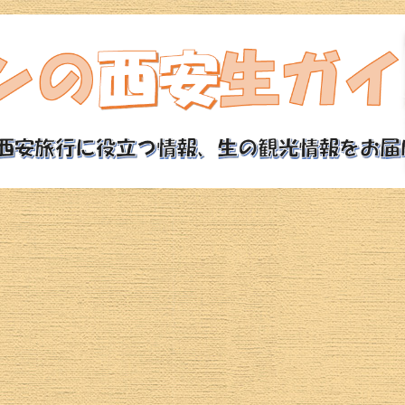
西安旅行ガイド
西安観光モデルコース
西安ホテル
西安観光スポット
魅惑の西安グルメ
航空券
西安ツアー
治安情報
西安の気候・空気