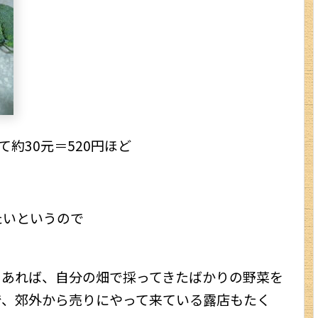
武漢
内モンゴル
中国その他のエリア
香港・マカオ
台湾情報
て約30元＝520円ほど
中国ビザ
ホテル予約サイト
たいというので
もっと楽しく！
もっとお得に！
もあれば、自分の畑で採ってきたばかりの野菜を
で、郊外から売りにやって来ている露店もたく
中国生活ガイド