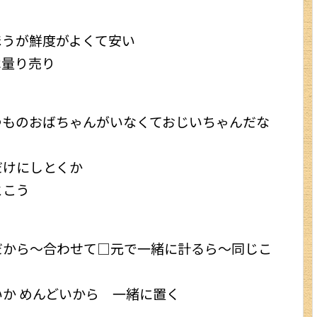
VPN（姉妹サイトへ）
ほうが鮮度がよくて安い
中国の習慣
は量り売り
中国語上達ガイド
西安ブログ・旅行記
つものおばちゃんがいなくておじいちゃんだな
中国との交流
だけにしとくか
bilibili攻略
とこう
キングダム
中国映画情報
だから～合わせて□元で一緒に計るら～同じこ
中国の歴史
か めんどいから 一緒に置く
中国ニュース