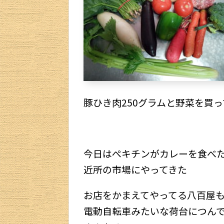
豚ひき肉250グラムと野菜を買っ
今日はぺキチンがカレーを食べ
近所の市場にやってきた
お店をかまえてやってる八百屋
電動自転車みたいな荷台につん