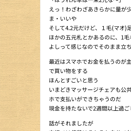
えっ！わざわざあきらかに量が
ま・いいや
そして4.2元だけど、１毛(マオ)
ほかの五元札とかあるのに、1毛
よしって感じなのでそのまま立
最近はスマホでお金を払うのが
で買い物をする
ほんとすごいと思う
いまどきマッサージチェアも公
ホで支払いができちゃうのだ
現金を持たないで2週間以上過ご
話がそれましたが