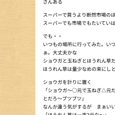
さんある
スーパーで買うより断然市場の
スーパーでも市場でもたいてい
でも・・
いつもの場所に行ってみた。い
ぁ。大丈夫かな
ショウガと玉ねぎとほうれん草
ほうれん草は量少なめの束にし
ショウガを計りに置く
「ショウガ～○元で玉ねぎ△元
とだろ～ブツブツ」
なんか違う気がするが まぁいい
「ほうれん草は一束2元な～」