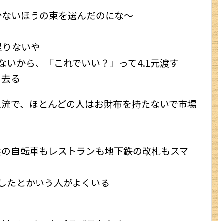
少ないほうの束を選んだのにな～
日本旅行ブログ
足りないや
ないから、「これでいい？」って4.1元渡す
ち去る
主流で、ほとんどの人はお財布を持たないで市場
共の自転車もレストランも地下鉄の改札もスマ
したとかいう人がよくいる