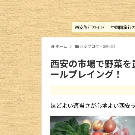
西安旅行ガイド
中国圏旅行
ホーム
西安ブログ・旅行記
西安の市場で野菜を
ールプレイング！
ほどよい適当さが心地よい西安