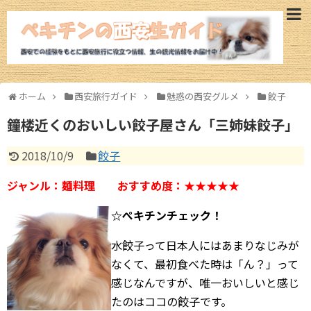
西安旅行ガイド
西安観光モデルコース
ホーム
西安旅行ガイド
魅惑の西安グルメ
餃子
西安ホテル
鐘楼近くのおいしい餃子屋さん「三姉妹餃子」
西安観光スポット
2018/10/9
餃子
魅惑の西安グルメ
ジャンル：麺料理
おすすめ度：
★★★★★
航空券
☆ぺキチンチェック！
西安ツアー
水餃子って日本人にはあまりなじみが
なくて、最初食べた時は「ん？」って
治安情報
感じなんですが、唯一おいしいと感じ
たのはココの餃子です。
西安の気候・空気