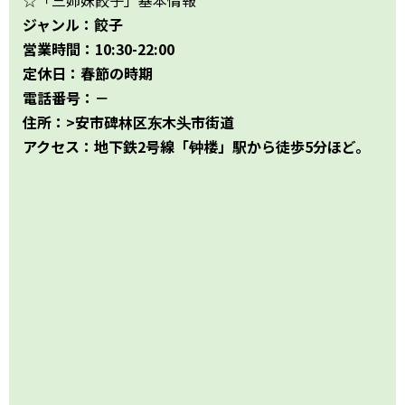
武漢
ジャンル：餃子
内モンゴル
営業時間：10:30-22:00
定休日：春節の時期
中国その他のエリア
電話番号：－
住所：>安市碑林区东木头市街道
香港・マカオ
アクセス：地下鉄2号線「钟楼」駅から徒歩5分ほど。
台湾情報
中国ビザ
ホテル予約サイト
もっと楽しく！
もっとお得に！
中国生活ガイド