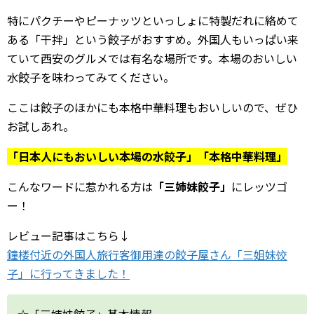
特にパクチーやピーナッツといっしょに特製だれに絡めて
西安ギャラリー
ある「干拌」という餃子がおすすめ。外国人もいっぱい来
ていて西安のグルメでは有名な場所です。本場のおいしい
西安交通情報
水餃子を味わってみてください。
お土産情報
ここは餃子のほかにも本格中華料理もおいしいので、ぜひ
お買物情報
お試しあれ。
「日本人にもおいしい本場の水餃子」「本格中華料理」
中国圏旅行ガイド
こんなワードに惹かれる方は
「三姉妹餃子」
にレッツゴ
北京
ー！
上海情報
レビュー記事はこちら↓
広州・深圳
鐘楼付近の外国人旅行客御用達の餃子屋さん「三姐妹饺
子」に行ってきました！
成都
☆「三姉妹餃子」基本情報