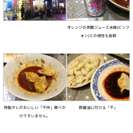
オレンジの炭酸ジュース冰峰(ビンフ
ォン)との相性も抜群
特製タレがおいしい「干拌」食べか
酢醤油に付ける「干」
けですいません。