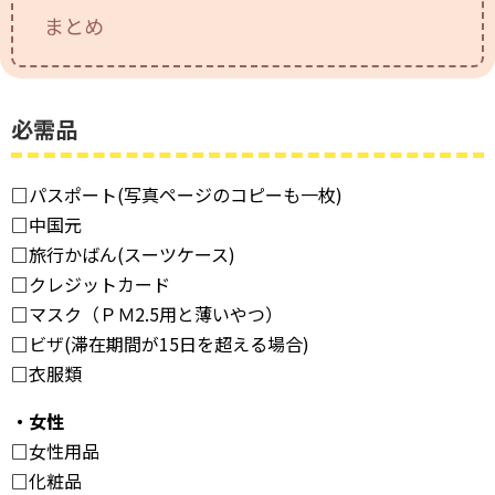
VPN（姉妹サイトへ）
まとめ
中国の習慣
必需品
中国語上達ガイド
西安ブログ・旅行記
□パスポート(写真ページのコピーも一枚)
□中国元
中国との交流
□旅行かばん(スーツケース)
bilibili攻略
□クレジットカード
□マスク（ＰＭ2.5用と薄いやつ）
キングダム
□ビザ(滞在期間が15日を超える場合)
□衣服類
中国映画情報
・女性
中国の歴史
□女性用品
中国ニュース
□化粧品