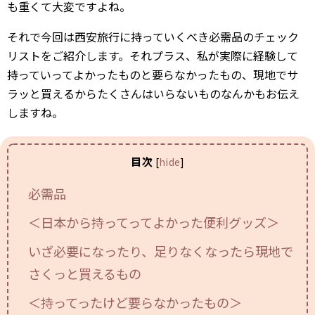
武漢
も重くて大変ですよね。
内モンゴル
それで今回は西安旅行に持っていくべき必需品のチェック
リストをご紹介します。それプラス、私が実際に経験して
中国その他のエリア
持っていってよかったものと要らなかったもの、現地でサ
ラッと買えるからたくさんはいらないものなんかもお伝え
香港・マカオ
しますね。
台湾情報
目次
[
hide
]
中国ビザ
必需品
ホテル予約サイト
＜日本から持ってってよかった便利グッズ＞
もっと楽しく！
いざ必要になったり、足りなくなったら現地で
もっとお得に！
さくっと買えるもの
中国生活ガイド
＜持ってったけど要らなかったもの＞