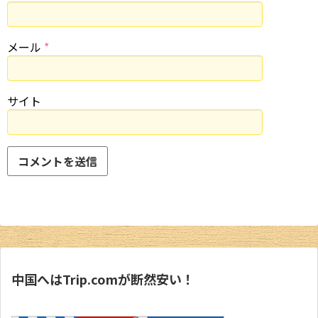
メール
*
サイト
中国へはTrip.comが断然安い！