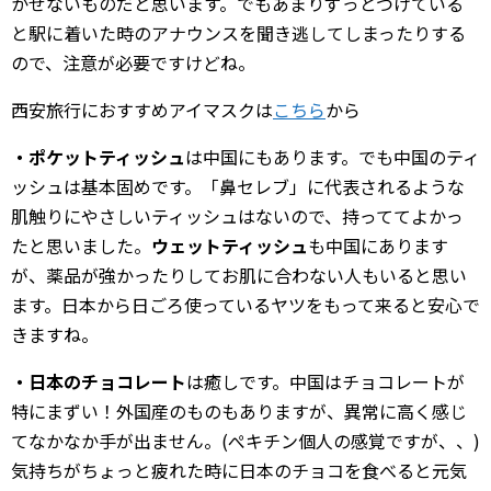
かせないものだと思います。でもあまりずっとつけている
と駅に着いた時のアナウンスを聞き逃してしまったりする
ので、注意が必要ですけどね。
西安旅行におすすめアイマスクは
こちら
から
・ポケットティッシュ
は中国にもあります。でも中国のティ
ッシュは基本固めです。「鼻セレブ」に代表されるような
肌触りにやさしいティッシュはないので、持っててよかっ
たと思いました。
ウェットティッシュ
も中国にあります
が、薬品が強かったりしてお肌に合わない人もいると思い
ます。日本から日ごろ使っているヤツをもって来ると安心で
きますね。
・日本のチョコレート
は癒しです。中国はチョコレートが
特にまずい！外国産のものもありますが、異常に高く感じ
てなかなか手が出ません。(ぺキチン個人の感覚ですが、、)
気持ちがちょっと疲れた時に日本のチョコを食べると元気