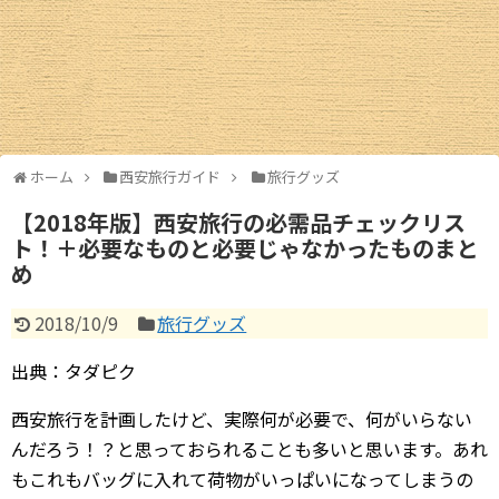
西安ギャラリー
西安交通情報
お土産情報
ホーム
西安旅行ガイド
旅行グッズ
お買物情報
【2018年版】西安旅行の必需品チェックリス
ト！＋必要なものと必要じゃなかったものまと
中国圏旅行ガイド
め
北京
2018/10/9
旅行グッズ
上海情報
出典：タダピク
広州・深圳
西安旅行を計画したけど、実際何が必要で、何がいらない
んだろう！？と思っておられることも多いと思います。あれ
成都
もこれもバッグに入れて荷物がいっぱいになってしまうの