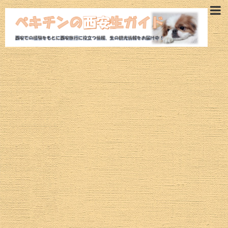
西安旅行ガイド
西安観光モデルコース
西安ホテル
西安観光スポット
魅惑の西安グルメ
航空券
西安ツアー
治安情報
西安の気候・空気